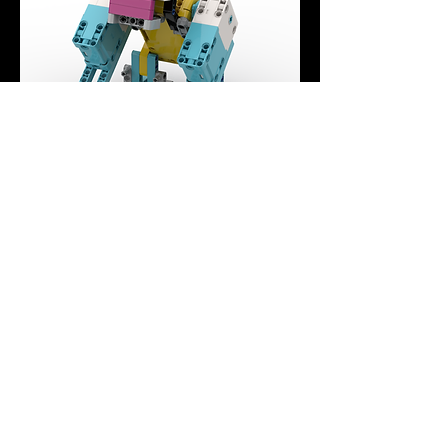
Spike Gorilla
一般價格
促銷價格
US$15.00
US$10.00
軸心
地址：
雲林縣虎尾鎮承德街212-1號 632105